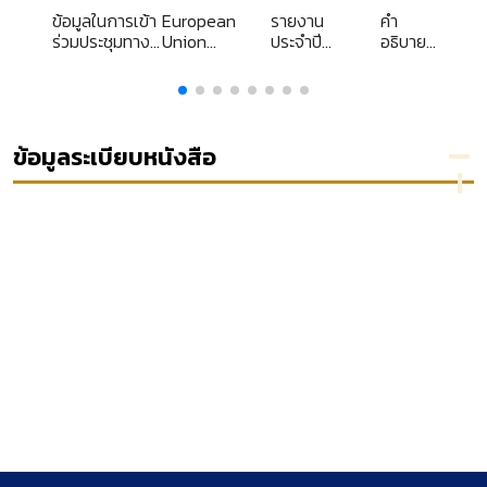
ข้อมูลในการเข้า
European
รายงาน
คำ
ง
ร่วมประชุมทาง
Union
ประจำปี
อธิบาย
วิชาการนานาชาติ
law 2011-
มหาวิทยาลัย
กฎหมาย
ม
ในวาระเกษียณ
2012
ทักษิณ ... /
ขายตรง
ของ
และ
Prof.Dr.Heinrich
ตลาด
Siedentopf
แบบตรง
ข้อมูลระเบียบหนังสือ
แห่ง German
University of
Administrative
-
Sciences เมือง
Speyer ณ
)
สหพันธ์
สาธารณรัฐ
เยอรมนี วันที่ 30
- 31 มีนาคม
2549