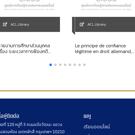
ACL Library
ACL Library
รายงานการศึกษาส่วนบุคคล
Le principe de confiance
เรื่อง ระยะเวลาการฟ้องคดี
légitime en droit allemand,
ปกครอง ศึกษากรณีหน่วยงาน
français et anglais
ทางปกครองใช้สิทธิเรียกร้องให้
เจ้าหน้าที่ชดใช้ค่าสินไหมทดแทน
ตามมาตรา 10 วรรคสอง แห่ง
พระราชบัญญัติความรับผิดทาง
ละเมิดของเจ้าหน้าที่ พ.ศ. 2539
ี่อยู่ติดต่อ
เมนู
ลขที่ 120 หมู่ที่ 3 ถนนแจ้งวัฒนะ แขวง
เรียนออนไลน์
ุ่งสองห้อง เขตหลักสี่ กรุงเทพฯ 10210