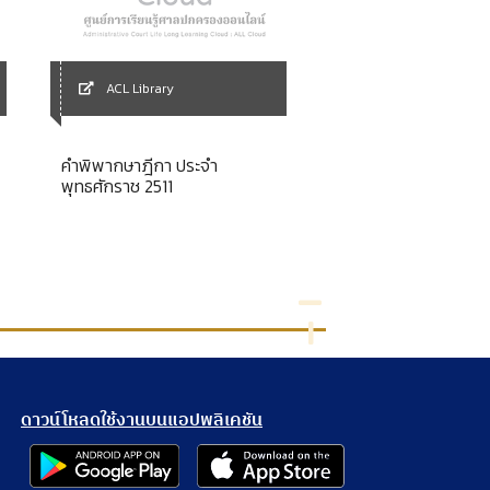
ACL Library
ACL Library
คำพิพากษาฎีกา ประจำ
เอกสารวิชาการส่วนบุค
พุทธศักราช 2511
เขตอำนาจศาล ศึกษาเ
เกี่ยวกับสิทธิในที่ดิน
วินิจฉัยของคณะกรรมก
ชี้ขาดอำนาจหน้าที่ระห
ดาวน์โหลดใช้งานบนแอปพลิเคชัน