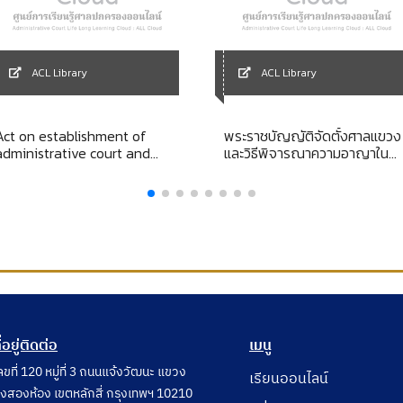
ACL Library
ACL Library
Act on establishment of
พระราชบัญญัติจัดตั้งศาลแขวง
administrative court and
และวิธีพิจารณาความอาญาใน
administrative court
ศาลแขวง พ.ศ. 2499
procedure, B.E. 2542 (1999) ;
Rule of the general
assembly of judges of the
supreme administrative
court on administrative court
procedure, B.E. 2543 (2000) ;
Rules of the general assem
ี่อยู่ติดต่อ
เมนู
ลขที่ 120 หมู่ที่ 3 ถนนแจ้งวัฒนะ แขวง
เรียนออนไลน์
ุ่งสองห้อง เขตหลักสี่ กรุงเทพฯ 10210