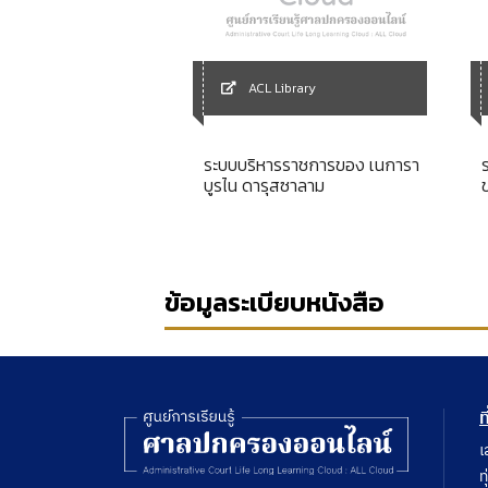
Library
ACL Library
ค้างของภาษีโรงเรือน
ระบบบริหารราชการของ เนการา
บูรไน ดารุสซาลาม
น
ข้อมูลระเบียบหนังสือ
ท
เ
ท