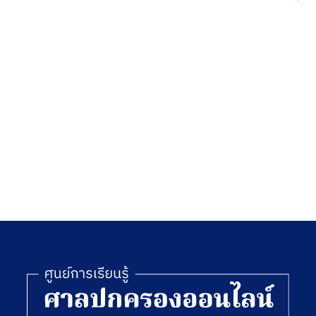
บัญญัติ
ทหาร
มหาวิทยาลัย
สูงสุด
เทคโนโลยี
ราชมงคล
พ.ศ. 2548