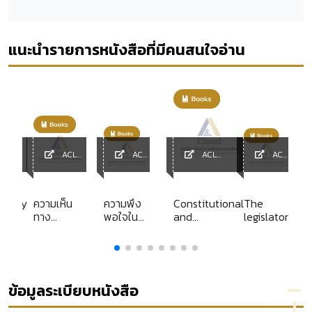
แนะนำรายการหนังสือที่มีคนสนใจอ่าน
ACL
ACL
ACL
ACL
y
Library
Library
Library
Library
ntary
ความเห็น
ความพึง
Constitutional
The
ทาง
พอใจใน
and
legislator
 of
กฎหมาย
การปฏิบัติ
administrative
ของคณะ
งานของ
law in Hong
กรรมการ
ข้าราชการ
Kong
กฤษฎีกา
ทหาร
(แยก
สังกัด
ข้อมูลระเบียบหนังสือ
ประเภท)
กอง
พระราช
บัญชาการ