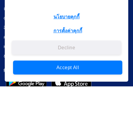
เรียนออนไลน์
ดูถ่ายทอดสด
นโยบายคุกกี้
สื่อการเรียนรู้
การตั้งค่าคุกกี้
ค้นรายการหนังสือ
หนังสืออิเล็กทรอนิกส์
Decline
ข้อมูลผู้ใช้งาน
Accept All
ดาวน์โหลดใช้งานบนแอปพลิเคชัน
แบบสอบถามความพึงพอใจ
Administrative Court Life Long Learning Cloud : ALL Cloud