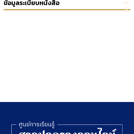
ข้อมูลระเบียบหนังสือ
คุ้มครอง
ไทยกับ
ย
สิทธิและ
ต่าง
เสรีภาพ
ประเทศ
พลเมือง
ตาม
รัฐธรรมนูญ