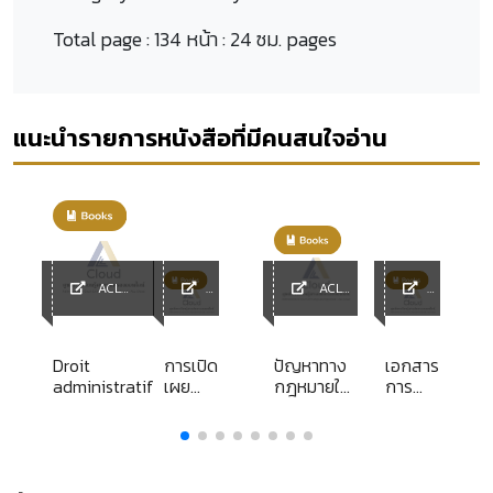
Total page :
134 หน้า : 24 ซม. pages
แนะนำรายการหนังสือที่มีคนสนใจอ่าน
ACL
ACL
Library
ACL
Library
ACL
y
Librar
Librar
y
y
Droit
การเปิด
ปัญหาทาง
เอกสาร
administratif
เผย
กฎหมายใน
การ
ความ
การควบคุม
สอนชุด
ลับของ
บรรทัดฐาน
วิชา
ผู้ป่วย
ในเชิงรูป
ความ
ธรรมเพื่อ
สัมพันธ์
การ
ระหว่าง