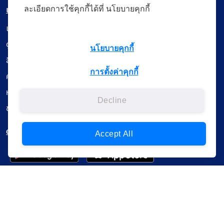
เมนู
ละเอียดการใช้คุกกี้ได้ที่ นโยบายคุกกี้
เรียนออนไลน์
ดูถ่ายทอดสด
นโยบายคุกกี้
สื่อการเรียนรู้
การตั้งค่าคุกกี้
ค้นรายการหนังสือ
หนังสืออิเล็กทรอนิกส์
Decline
ข้อมูลผู้ใช้งาน
ดาวน์โหลดใช้งานบนแอปพลิเคชัน
Accept All
แบบสอบถามความพึงพอใจ