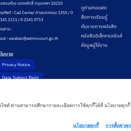
ุ่งสองห้อง เขตหลักสี่ กรุงเทพฯ 10210
ดูถ่ายทอดสด
ทรศัพท์ : Call Center ศาลปกครอง 1355 / 0
สื่อการเรียนรู้
141 1111 / 0 2141 0713
ค้นรายการหนังสือ
ทรสาร :
หนังสืออิเล็กทรอนิกส์
ีเมล : saraban@admincourt.go.th
ข้อมูลผู้ใช้งาน
นโยบาย
Privacy Notice
Data Subject Right
Incident Report
็บไซต์ ท่านสามารถศึกษารายละเอียดการใช้คุกกี้ได้ที่ นโยบายคุกกี้
 Cloud
นโยบายคุกกี้
การตั้งค่าคุกก
rd