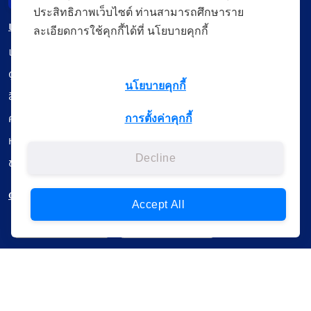
ประสิทธิภาพเว็บไซต์ ท่านสามารถศึกษาราย
เมนู
ละเอียดการใช้คุกกี้ได้ที่ นโยบายคุกกี้
เรียนออนไลน์
ดูถ่ายทอดสด
นโยบายคุกกี้
สื่อการเรียนรู้
ค้นรายการหนังสือ
การตั้งค่าคุกกี้
หนังสืออิเล็กทรอนิกส์
Decline
ข้อมูลผู้ใช้งาน
ดาวน์โหลดใช้งานบนแอปพลิเคชัน
Accept All
แบบสอบถามความพึงพอใจ