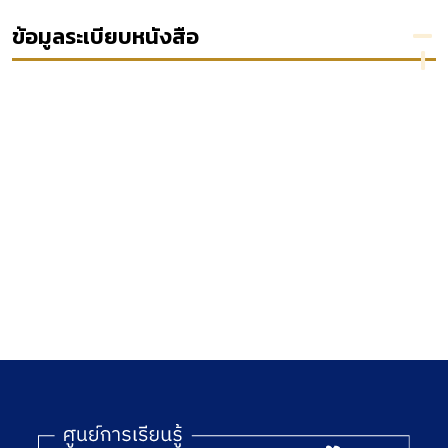
ง
ตามพระราช
กระทรวง
รัฐธรรมนูญ
บัญญัติ
กลาโหม
ไทย
ข้อมูลระเบียบหนังสือ
องค์กร
พ.ศ.
จัดสรรคลื่น
2503
ความถี่และ
[ยกเลิก]
กำกับ
กิจการวิทยุ
กระจาย
เสียงวิทยุ
โทรทัศน์
และกิจการ
โทรคมนาคม
พ.ศ. 2543