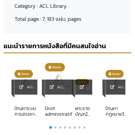
Category :
ACL Library
Total page :
7, 183 แผ่น. pages
แนะนำรายการหนังสือที่มีคนสนใจอ่าน
ACL
ACL
ACL
Library
Library
ACL
Library
y
Library
ปัญหาระบบ
Droit
พระราช
ปัญหา
การสรรหา
administratif
บัญญัติ
กฎหมายวิธี
คณะ
จัด
พิจารณา
กรรมการ "
ระเบียบ
ความของ
น
กสช "
ราชการ
ศาล