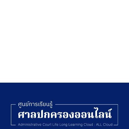
ข้าราชการ
ง
ตำรวจ
พ.ศ. 2521
ี
น
ง
อ
ง
ง