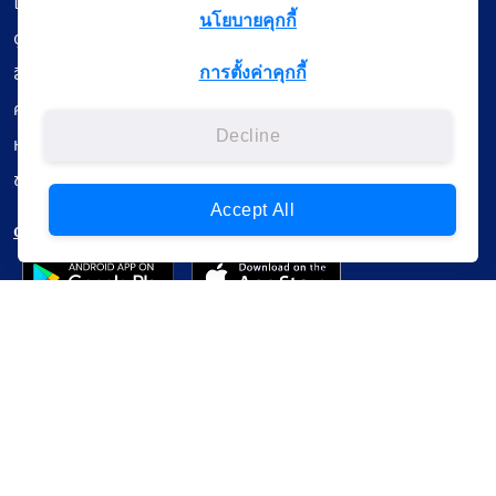
เรียนออนไลน์
นโยบายคุกกี้
ดูถ่ายทอดสด
สื่อการเรียนรู้
การตั้งค่าคุกกี้
ค้นรายการหนังสือ
Decline
หนังสืออิเล็กทรอนิกส์
ข้อมูลผู้ใช้งาน
Accept All
ดาวน์โหลดใช้งานบนแอปพลิเคชัน
แบบสอบถามความพึงพอใจ
Administrative Court Life Long Learning Cloud : ALL Cloud
version | Copyright
ศาลปกครอง.All Rights Reserverd