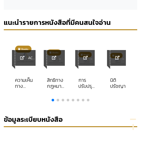
แนะนำรายการหนังสือที่มีคนสนใจอ่าน
ACL
Library
ACL
ACL
ACL
y
Library
Librar
Librar
y
y
ความเห็น
สิทธิทาง
การ
นิติ
ทาง
กฎหมาย
ปรับปรุง
ปรัชญา
กฎหมาย
ของคน
ระบบ
ของคณะ
เชื้อชาติ
การจัด
กรรมการ
เวียดนาม
เก็บ
กฤษฎีกา
ตามคำ
เอกสาร
(แยก
พิพากษา
ใน
ข้อมูลระเบียบหนังสือ
ประเภท)
ของศาล
สำนวน
พระราช
ไทย
คดี
า
บัญญัติ
า
ระเบียบ