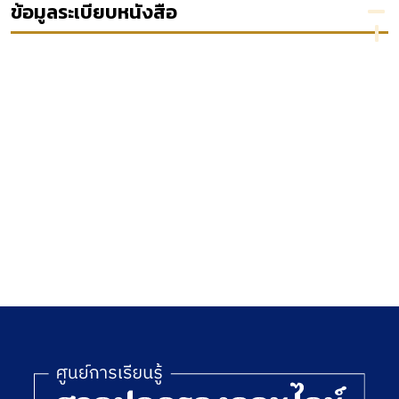
น
การ
ข้อมูลระเบียบหนังสือ
กำหนด
เงินค่า
ะมาณ
ทดแทน
65
จาก
การ
เวนคืน
ที่ดิน :