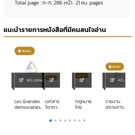
Total page :
ก-ฑ, 286 หน้า : 21 ซม. pages
แนะนำรายการหนังสือที่มีคนสนใจอ่าน
ACL Library
ACL
y
ACL
ACL
Library
Librar
Library
y
ผล
Les Grandes
เอกสาร
กฎหมาย
รายงาน
มิน
democraties
วิชาการ
ไทย
สถานการณ์
มและ
contemporaines
ส่วน
มลพิษของ
่งใส
บุคคล
ประเทศไทย
เนิน
เรื่อง
ปี 2566
ปัญหา