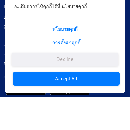
เมนู
ละเอียดการใช้คุกกี้ได้ที่ นโยบายคุกกี้
เรียนออนไลน์
ดูถ่ายทอดสด
นโยบายคุกกี้
สื่อการเรียนรู้
การตั้งค่าคุกกี้
ค้นรายการหนังสือ
หนังสืออิเล็กทรอนิกส์
Decline
ข้อมูลผู้ใช้งาน
ดาวน์โหลดใช้งานบนแอปพลิเคชัน
Accept All
แบบสอบถามความพึงพอใจ