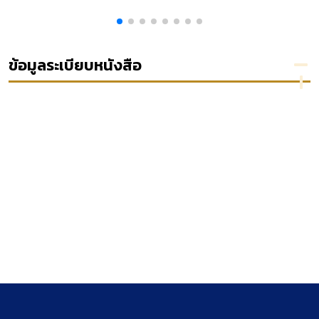
ย
and
วิเคราะห์
แผ่นดิน
เล่ม 6
government
เหตุแห่ง
procurement
การ
าร
ฟ้องคดี
ข้อมูลระเบียบหนังสือ