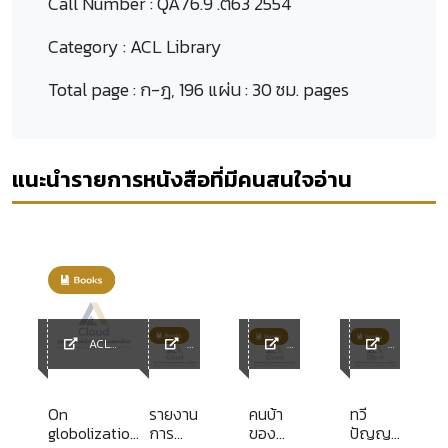
Call Number :
QA76.9 .ต63 2554
Category :
ACL Library
Total page :
ก-ฎ, 196 แผ่น : 30 ซม. pages
แนะนำรายการหนังสือที่มีคนสนใจอ่าน
ACL
y
Library
ACL
ACL
ACL
Librar
Librar
Librar
y
y
y
On
รายงาน
คนบ้า
ทวี
globolization
การ
ของ
ปัญญา