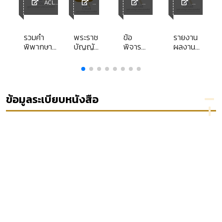
ACL
y
Library
ACL
ACL
ACL
Librar
Library
Library
y
ncy
รวมคำ
พระราช
ข้อ
รายงาน
พิพากษา
บัญญัติ
พิจารณา
ผลงาน
ศาล
ควบคุม
ของ
ทาง
ปกครอง
ยาง
กระทรวง
วิชาการ
สูงสุด
พ.ศ.
มหาดไทย
ส่วน
พ.ศ.2545-
2542
สรุปตาม
บุคคล
2546
[ลูกบท]
สาระ
เรื่อง ข้อ
ข้อมูลระเบียบหนังสือ
สำคัญ
พิจารณา
ของร่าง
เกี่ยวกับ
พระราช
สถานะ
บัญญัติ
ทาง
แก้ไขเพิ่ม
กฎหมาย
เติม
ประมวล
กฎหมาย
วิธี
พิจารณา
ความ
อาญา