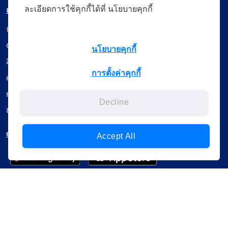
เมนู
ละเอียดการใช้คุกกี้ได้ที่ นโยบายคุกกี้
เรียนออนไลน์
ดูถ่ายทอดสด
นโยบายคุกกี้
สื่อการเรียนรู้
การตั้งค่าคุกกี้
ค้นรายการหนังสือ
หนังสืออิเล็กทรอนิกส์
Decline
ข้อมูลผู้ใช้งาน
ดาวน์โหลดใช้งานบนแอปพลิเคชัน
Accept All
แบบสอบถามความพึงพอใจ