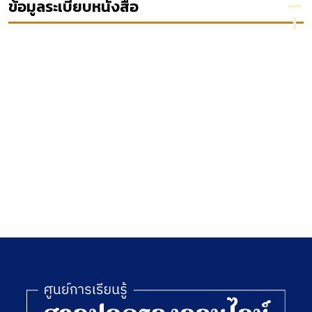
ข้อมูลระเบียบหนังสือ
ชั่วคราว
ก่อนการ
พิพากษา
ศึกษา
กรณี
คามเป็น
ไปได้ใน
การนำวิธี
การ
คุ้มครอง
ชั่วคราว
ก่อน
ฟ้องคดี
มาใช้ใน
คดี
ปกครอง