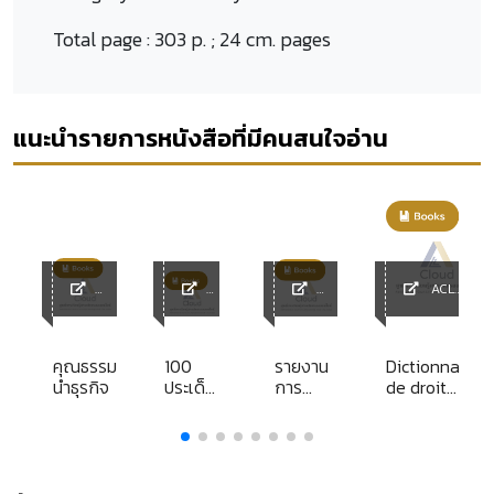
Total page :
303 p. ; 24 cm. pages
แนะนำรายการหนังสือที่มีคนสนใจอ่าน
ACL
ACL
ACL
ACL
Library
Library
Librar
Library
y
คุณธรรม
100
รายงาน
Dictionnaire
นำธุรกิจ
ประเด็น
การ
de droit
หลัก
ศึกษา
international
ภาษีหัก
ส่วน
public
ณ ที่
บุคคล
จ่าย
เรื่อง วิธี
การ