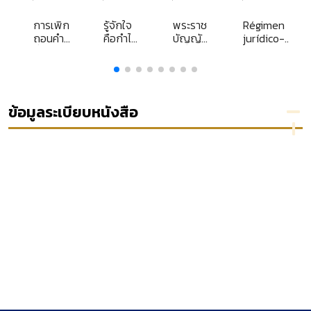
Library
Librar
Library
y
การเพิก
รู้จักใจ
พระราช
Régimen
omous
ถอนคำ
คือกำไร
บัญญัติ
jurídico-
ity
สั่งทาง
ชีวิต
เครื่อง
administrativ
ปกครอง
แบบผู้
de los puerto
ที่ชอบ
พิพากษา
ด้วย
สมทบ
กฎหมาย
พ.ศ.
ข้อมูลระเบียบหนังสือ
2523
[ลูกบท]