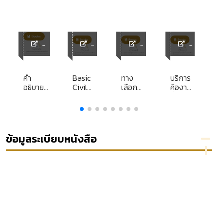
y
ACL
ACL
ACL
ACL
Library
Librar
Librar
Librar
y
y
y
o
คำ
Basic
ทาง
บริการ
อธิบาย
Civil
เลือกที่
คืองาน
mia
กฎหมาย
Law
สาม
ที่ใจรัก
014
หนี้ ว่า
ด้วยโอน
สิทธิ
เรียก
ข้อมูลระเบียบหนังสือ
ร้อง และ
ความ
ระงับหนี้
ตาม
ประมวล
กฎหมาย
แพ่งและ
พาณิชย์
บรรพ 2