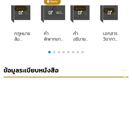
ACL
y
ACL
Library
ACL
ACL
Library
Library
Librar
y
he
กฎหมาย
คำ
คำ
เอกสาร
n
ล้ม
พิพากษา
อธิบาย
วิชาการ
ละลาย
ฎีกา ประจำ
กฎหมาย
ส่วน
ge
ฉบับ
พุทธศักราช
ปกครอง
บุคคล
oom
สมบูรณ์
2544
เล่ม 1 ว่า
เรื่อง
ด้วยหลัก
การ
ทั่วไป
จัดการ
ข้อมูลระเบียบหนังสือ
ศึกษา
สำหรับ
เด็ก
ด้อย
โอกาส