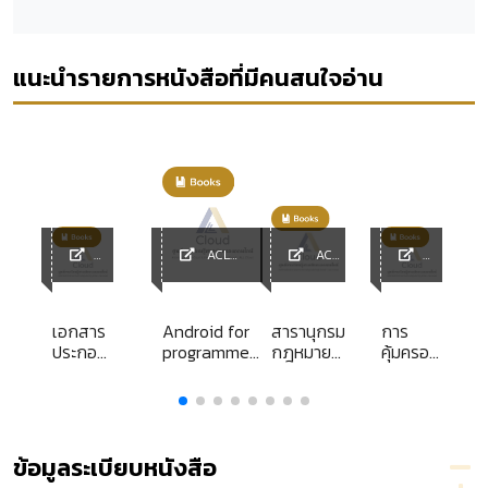
แนะนำรายการหนังสือที่มีคนสนใจอ่าน
ACL
ACL
y
ACL
Library
Library
ACL
Library
Library
เอกสาร
Android for
สารานุกรม
การ
ประกอบ
programmers
กฎหมาย
คุ้มครอง
ร
การ
:
แพ่งและ
สิทธิของ
าร
บรรยาย
พาณิชย์
ประชาชน
าน
หลักสูตร
ต่อการ
พนักงาน
ถูก
ง
คดี
จับกุม
ข้อมูลระเบียบหนังสือ
ปกครอง
และ