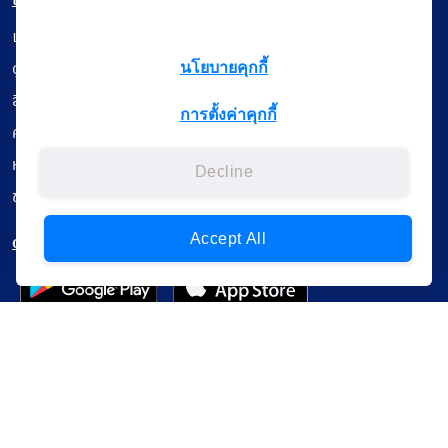
เมนู
เรียนออนไลน์
ดูถ่ายทอดสด
นโยบายคุกกี้
สื่อการเรียนรู้
การตั้งค่าคุกกี้
ค้นรายการหนังสือ
หนังสืออิเล็กทรอนิกส์
Decline
ข้อมูลผู้ใช้งาน
ดาวน์โหลดใช้งานบนแอปพลิเคชัน
Accept All
แบบสอบถามความพึงพอใจ
Administrative Court Life Long Learning Cloud : ALL Cloud