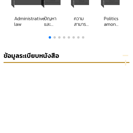
ACL
ACL
ACL
y
Library
Librar
Librar
y
y
ม
Administrative
ปัญหา
ความ
Politics
law
และ
สามารถ
among
ม
แนวทาง
ปัจจัย
nations
ปฏิบัติใน
ชนะของ
การให้ผู้
ธุรกิจ
ถูกคุม
และคน
าน
ความ
=
ข้อมูลระเบียบหนังสือ
ประพฤติ
ง
ทำงาน
บริการ
สังคม
ตาม
ประมวล
กฎหมาย
อาญามา
ตราื
56(1)