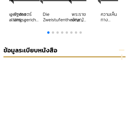
Librar
Library
y
eidungen des
รัฐศาสตร์
Die
พระราช
ความเห็น
verwaltungsgerichts
สาร
Zweistufentheorie
บัญญัติ
ทาง
7
ประจำปี
บำรุง
กฎหมาย
2561
พันธุ์
ของคณะ
สัตว์
กรรมการ
พ.ศ.
กฤษฎีกา
2509
(แยก
ข้อมูลระเบียบหนังสือ
ประเภท)
พระราช
บัญญัติ
มาตรการ
ในการ
ปราบ
ปรามผู้
กระทำ
ความผิด
เกี่ยวกับ
ยาเสพ
ติด พ.ศ.
2534