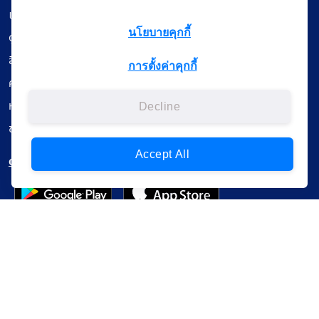
เรียนออนไลน์
นโยบายคุกกี้
ดูถ่ายทอดสด
สื่อการเรียนรู้
การตั้งค่าคุกกี้
ค้นรายการหนังสือ
หนังสืออิเล็กทรอนิกส์
Decline
ข้อมูลผู้ใช้งาน
Accept All
ดาวน์โหลดใช้งานบนแอปพลิเคชัน
แบบสอบถามความพึงพอใจ
Administrative Court Life Long Learning Cloud : ALL Cloud