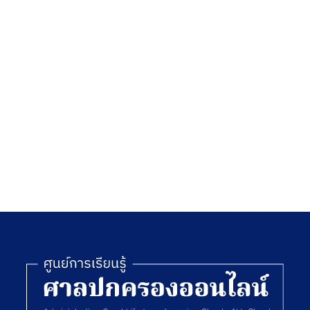
งิน
กรรม
อม
34