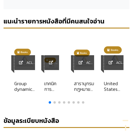
แนะนำรายการหนังสือที่มีคนสนใจอ่าน
ACL
ACL
ACL
y
Library
ACL
Library
Library
Librar
y
น
Group
เทคนิค
สารานุกรม
United
หมาย
dynamics
การ
กฎหมาย
States
ะ
in the
บริหาร
แพ่งและ
code
ร
language
=
พาณิชย์
annotated
า
classroom
/
ข้อมูลระเบียบหนังสือ