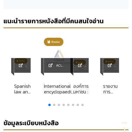
แนะนำรายการหนังสือที่มีคนสนใจอ่าน
ACL
y
ACL
Library
ACL
ACL
Library
Librar
Library
y
ย
Spanish
International
องค์การ
รายงาน
law and
encyclopaedia
มหาชน :
การ
legal
of law
ศึกษา
system
ส่วน
คล
บุคคล
เรื่อง
าร
หลัก
ข้อมูลระเบียบหนังสือ
สุจริตใน
การ