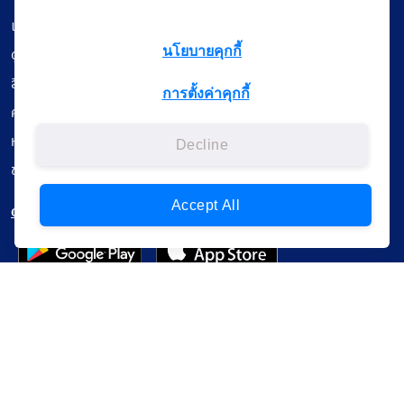
เรียนออนไลน์
ดูถ่ายทอดสด
นโยบายคุกกี้
สื่อการเรียนรู้
การตั้งค่าคุกกี้
ค้นรายการหนังสือ
หนังสืออิเล็กทรอนิกส์
Decline
ข้อมูลผู้ใช้งาน
Accept All
ดาวน์โหลดใช้งานบนแอปพลิเคชัน
แบบสอบถามความพึงพอใจ
Administrative Court Life Long Learning Cloud : ALL Cloud