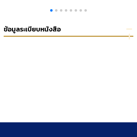
ประจำปี
ศึกษา
ไทย ปรีดี
กฏหมาย
2552
ส่วน
พนมยงค์ :
วิธี
บุคคล
พิจารณา
เรื่อง
ความ
การ
แพ่ง
ข้อมูลระเบียบหนังสือ
ดำเนิน
ประกอบ
การในชั้น
คำ
บังคับคดี
พิพากษา
ตามข้อ
ศาลฎีกา
สังเกต
ภาค 4
เกี่ยวกับ
แนวทาง
หรือวิธี
การ
ดำเนิน
การให้
เป็นไป
ตามคำ
พิพากษา
ศึกษา
เฉพาะ
ศาลมีคำ
พิพากษา
เพิกถอน