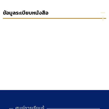
พุทธศักราช
ประกาศ
ปริญญา
2540
ทั่วไป
ของสถาบัน
ประจำปี
อุดมศึกษา
ข้อมูลระเบียบหนังสือ
2541
ของรัฐ
สังกัดทบวง
มหาวิทยาลัย