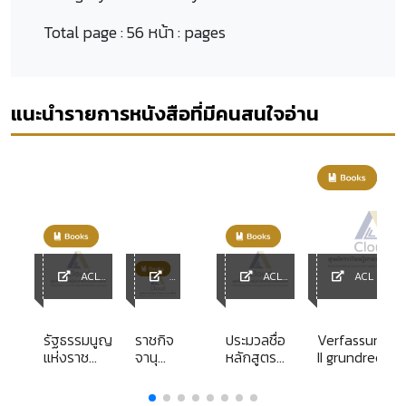
Total page :
56 หน้า : pages
แนะนำรายการหนังสือที่มีคนสนใจอ่าน
ACL
ACL
ACL Librar
Library
ACL
Library
Librar
y
รัฐธรรมนูญ
ราชกิจ
ประมวลชื่อ
Verfassungsr
แห่งราช
จานุ
หลักสูตร
II grundreche
อาณาจักร
เบกษา
สาขาวิชา
ไทย
ฉบับ
และ