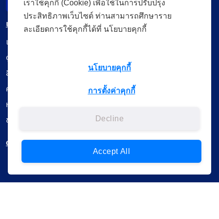
เราใช้คุกกี้ (Cookie) เพื่อใช้ในการปรับปรุง
Incident Report
ประสิทธิภาพเว็บไซต์ ท่านสามารถศึกษาราย
เมนู
ละเอียดการใช้คุกกี้ได้ที่ นโยบายคุกกี้
เรียนออนไลน์
ดูถ่ายทอดสด
นโยบายคุกกี้
สื่อการเรียนรู้
ค้นรายการหนังสือ
การตั้งค่าคุกกี้
หนังสืออิเล็กทรอนิกส์
ข้อมูลผู้ใช้งาน
Decline
ดาวน์โหลดใช้งานบนแอปพลิเคชัน
Accept All
แบบสอบถามความพึงพอใจ