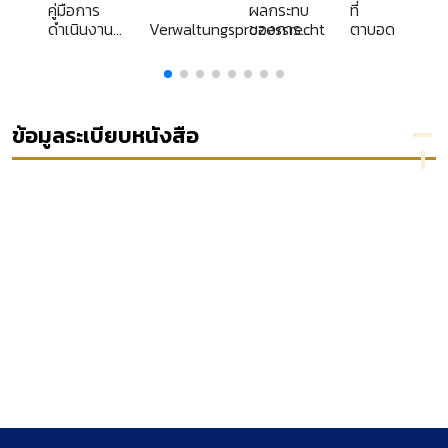
คู่มือการ
ผลกระทบ
ที่
ะ
ดำเนินงาน
Verwaltungsprozessrecht
ของการ
ตาบอด
ของคณะ
เปลี่ยนแปลง
8
อนุกรรมการ
ทาง
อ่าน
เศรษฐกิจ
ภาพถ่าย
สังคม
น
ทางอากาศ
วัฒนธรรม
ข้อมูลระเบียบหนังสือ
ง
และ
การเมือง
ย)
การ
ปกครองที่มี
ต่อเยาวชน
ในภาคเหนือ