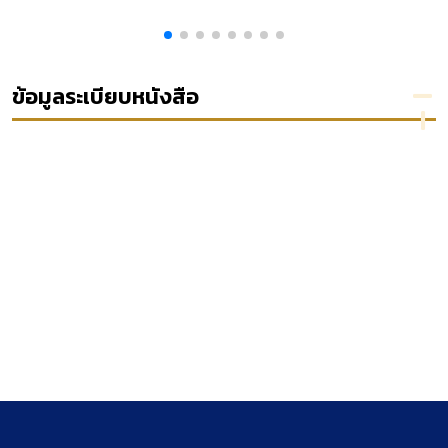
บริหาร
พิจารณา
เอกสาร
งาน
รัฐกิจ
ความ
จดหมายเหตุ
แบบเชิง
กับระบบ
แพ่ง
ของ
บูรณา
ราชการ
กระทรวง
การ
ไทย
การต่าง
ข้อมูลระเบียบหนังสือ
ประเทศแห่ง
สหพันธรัฐ
รัสเซีย
พ.ศ.2514 -
2534
(ค.ศ.1971 -
1991) เล่ม 1