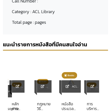
Call Number :
Category :
ACL Library
Total page :
pages
แนะนำรายการหนังสือที่มีคนสนใจอ่าน
ACL
ACL
ACL
Library
ACL
L Library
Librar
Library
Librar
y
y
หลัก
กฎหมาย
หนังสือ
การ
philosophie
การ
วิธี
ประมวล
บริหาร