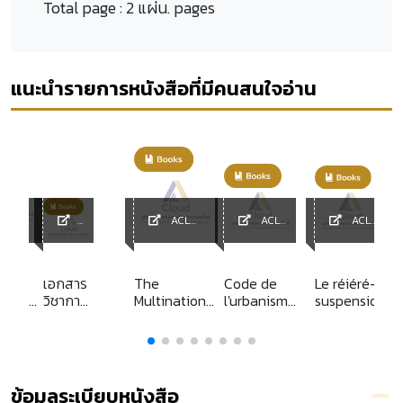
Total page :
2 แผ่น. pages
แนะนำรายการหนังสือที่มีคนสนใจอ่าน
ACL
ACL
ACL
y
ACL
Library
Library
Library
Library
เอกสาร
The
Code de
Le réiéré-
าธิการ
วิชาการ
Multinational
l'urbanisme
suspension
ซต์
ส่วน
enterprise
commente
:
ub-
บุคคล
and legal
 (พ.ศ.
เรื่อง
control
52) ปี
สถานะ
ทาง
ข้อมูลระเบียบหนังสือ