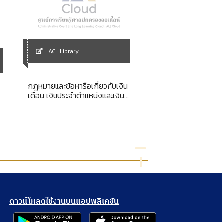
ACL Library
ACL Library
กฎหมายและข้อหารือเกี่ยวกับเงิน
การบรรยายพิเศษสุ
เดือน เงินประจำตำแหน่งและเงิน
By organic
ช่วยพิเศษของข้าราชการ
ดาวน์โหลดใช้งานบนแอปพลิเคชัน