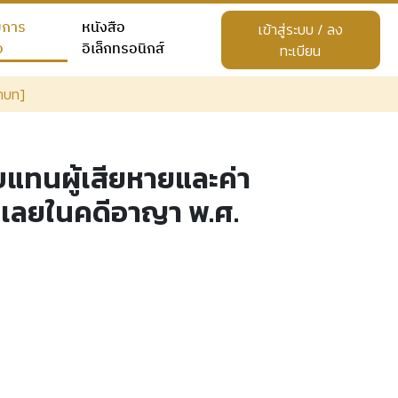
ยการ
หนังสือ
เข้าสู่ระบบ / ลง
อ
อิเล็กทรอนิกส์
ทะเบียน
กบท]
แทนผู้เสียหายและค่า
ำเลยในคดีอาญา พ.ศ.