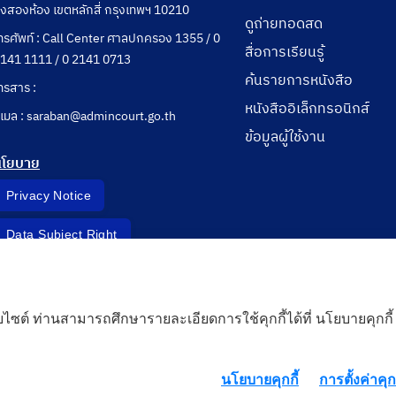
ุ่งสองห้อง เขตหลักสี่ กรุงเทพฯ 10210
ดูถ่ายทอดสด
ทรศัพท์ : Call Center ศาลปกครอง 1355 / 0
สื่อการเรียนรู้
141 1111 / 0 2141 0713
ค้นรายการหนังสือ
ทรสาร :
หนังสืออิเล็กทรอนิกส์
ีเมล : saraban@admincourt.go.th
ข้อมูลผู้ใช้งาน
นโยบาย
Privacy Notice
Data Subject Right
Incident Report
็บไซต์ ท่านสามารถศึกษารายละเอียดการใช้คุกกี้ได้ที่ นโยบายคุกกี้
 Cloud
นโยบายคุกกี้
การตั้งค่าคุกก
rd