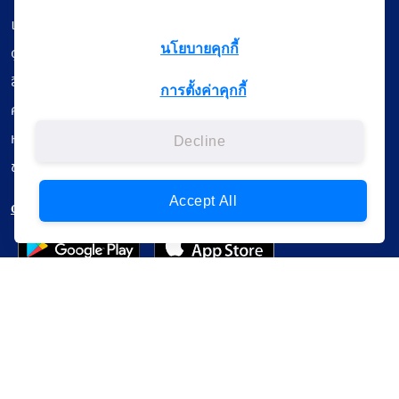
เรียนออนไลน์
นโยบายคุกกี้
ดูถ่ายทอดสด
สื่อการเรียนรู้
การตั้งค่าคุกกี้
ค้นรายการหนังสือ
หนังสืออิเล็กทรอนิกส์
Decline
ข้อมูลผู้ใช้งาน
Accept All
ดาวน์โหลดใช้งานบนแอปพลิเคชัน
แบบสอบถามความพึงพอใจ
Administrative Court Life Long Learning Cloud : ALL Cloud