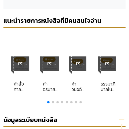
แนะนำรายการหนังสือที่มีคนสนใจอ่าน
y
ACL
ACL
ACL
ACL
Library
Library
Librar
Librar
y
y
de
คำสั่ง
คำ
คำ
ธรรมาภิ
e
ศาล
อธิบาย
วินิจฉัย
บาลใน
ปกครอง
กฎหมาย
ครท.
การ
สูงสุด
ป้องกัน
ประเภท
จัดการ
คำร้อง
และปราบ
สิ่ง
ne
อุทธรณ์
ปราม
แวดล้อม
คำสั่ง
การ
อย่าง
ข้อมูลระเบียบหนังสือ
เล่ม 10
ฟอกเงิน
ยั่งยืน
2547