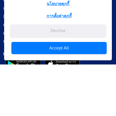
เรียนออนไลน์
นโยบายคุกกี้
ดูถ่ายทอดสด
สื่อการเรียนรู้
การตั้งค่าคุกกี้
ค้นรายการหนังสือ
Decline
หนังสืออิเล็กทรอนิกส์
ข้อมูลผู้ใช้งาน
Accept All
ดาวน์โหลดใช้งานบนแอปพลิเคชัน
แบบสอบถามความพึงพอใจ
Administrative Court Life Long Learning Cloud : ALL Cloud
version | Copyright
ศาลปกครอง.All Rights Reserverd