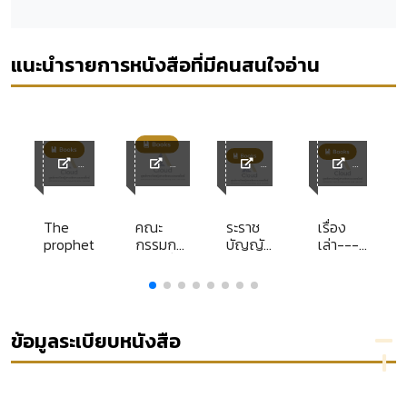
แนะนำรายการหนังสือที่มีคนสนใจอ่าน
y
ACL
ACL
ACL
ACL
Library
Library
Librar
Library
y
The
คณะ
ระราช
เรื่อง
prophet
กรรมการ
บัญญัติ
เล่า---
หลีกเลี่ยง
ควบคุม
คดี
ฑ์
ข้อพิพาท
การ
ปกครอง
ราช
ขอทาน
เปิดปม
พ.ศ.
คิด พิชิต
]
2559
ปม
ข้อมูลระเบียบหนังสือ
ปัญหา
by ลุง
เป็น
ธรรม