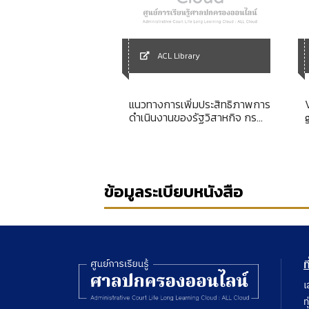
ACL Library
Library
แนวทางการเพิ่มประสิทธิภาพการ
ี่เกี่ยวกับเศรษฐกิจ
ดำเนินงานของรัฐวิสาหกิจ กรณี
ศึกษาเฉพาะสำนักงานสลากกิน
แบ่งรัฐบาล
ข้อมูลระเบียบหนังสือ
ท
เ
ท