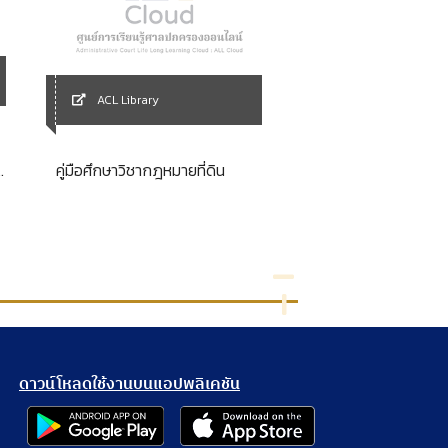
ACL Library
ACL Library
เทคโนโลยีสารสนเทศ
ท
คู่มือศึกษาวิชากฎหมายที่ดิน
บริหารระบบข้อมูลสำหร
ปลีก (Information 
ม
and Retail Informat
Management)
ดาวน์โหลดใช้งานบนแอปพลิเคชัน