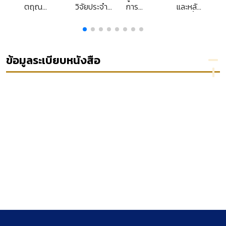
lary
ตฤณ
วิจัยประจำ
การ
และหลัก
วิสัชนา
ปีงบประมาณ
ดำเนิน
การพื้น
2546
การทาง
ฐานของ
วินัย
กฎหมาย
ตามพระ
มหาชน
ราช
และ
ข้อมูลระเบียบหนังสือ
บัญญัติ
กฎหมาย
ตำรวจ
ปกครอง
แห่ง
ชาติ
พ.ศ.
2547