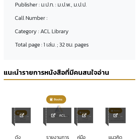
Publisher :
ม.ป.ท. : ม.ป.พ., ม.ป.ป.
Call Number :
Category :
ACL Library
Total page :
1 เล่ม. ; 32 ซม. pages
แนะนำรายการหนังสือที่มีคนสนใจอ่าน
ACL
y
ACL
Library
ACL
ACL
Librar
Librar
Library
y
y
ing
ดัง
รายงานการ
คู่มือ
แนวคิด