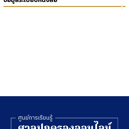
[ยกเลิก]