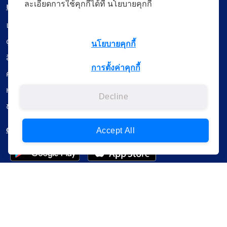
ละเอียดการใช้คุกกี้ได้ที่ นโยบายคุกกี้
เมนู
เรียนออนไลน์
ดูถ่ายทอดสด
นโยบายคุกกี้
สื่อการเรียนรู้
การตั้งค่าคุกกี้
ค้นรายการหนังสือ
หนังสืออิเล็กทรอนิกส์
Decline
ข้อมูลผู้ใช้งาน
ดาวน์โหลดใช้งานบนแอปพลิเคชัน
Accept All
แบบสอบถามความพึงพอใจ