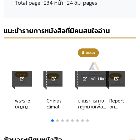
Total page :
234 หน้า ; 24 ซม. pages
แนะนำรายการหนังสือที่มีคนสนใจอ่าน
ACL Library
ACL
ACL
ACL
Library
Librar
Librar
y
y
พระราช
Chinas
มาตรการทาง
Report
บัญญัติ
climate
กฎหมายเพื่อ
on
วัธนธัม
policy
พัฒนาและเสริม
study
แห่งชาติ
สร้างความมั่นคง
tour to
พุทธสัก
ด้านที่อยู่อาศัยใน
India
ราช
ชุมชนแออัดของ
2485
กรุงเทพมหานคร
ข้อมูลระเบียบหนังสือ