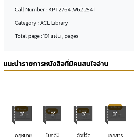
Call Number :
KPT2764 .พ62 2541
Category :
ACL Library
Total page :
191 แผ่น ; pages
แนะนำรายการหนังสือที่มีคนสนใจอ่าน
ACL
ACL
ACL
ACL
y
Library
Librar
Librar
Library
y
y
น
กฎหมาย
โชคดีมี
ตัวชี้วัด
เอกสาร