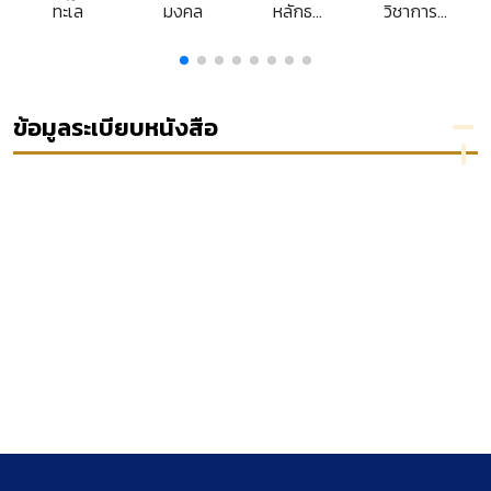
ทะเล
มงคล
หลักธร
วิชาการ
ย
รมาภิ
ส่วน
ะ
บาล และ
บุคคล
ร
การ
เรื่อง
า
ประยุกต์
ปัญหา
ใช้ใน
เขต
ข้อมูลระเบียบหนังสือ
สังคม
อำนาจ
ไทย
ศาล
ปกครอง
ง
ในการ
ตรวจ
สอบการ
วินิจฉัย
ชี้ขาด
ของคณะ
กรรมการ
ป้องกัน
และปราบ
ปรามการ
ทุจริต
แห่งชาติ