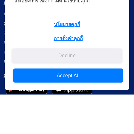
ละเอียดการใช้คุกกี้ได้ที่ นโยบายคุกกี้
เมนู
เรียนออนไลน์
ดูถ่ายทอดสด
นโยบายคุกกี้
สื่อการเรียนรู้
การตั้งค่าคุกกี้
ค้นรายการหนังสือ
หนังสืออิเล็กทรอนิกส์
Decline
ข้อมูลผู้ใช้งาน
ดาวน์โหลดใช้งานบนแอปพลิเคชัน
Accept All
แบบสอบถามความพึงพอใจ