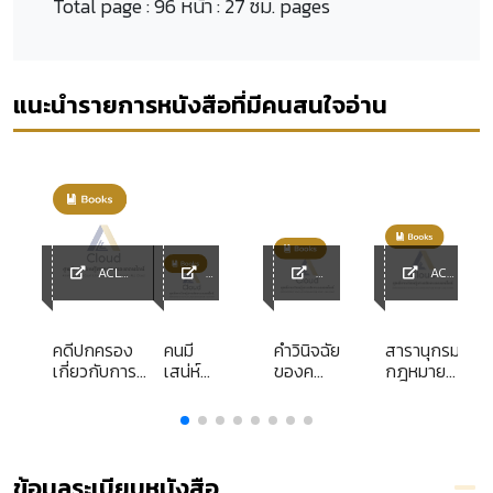
Total page :
96 หน้า : 27 ซม. pages
แนะนำรายการหนังสือที่มีคนสนใจอ่าน
ACL
ACL
Library
ACL
ACL
Library
y
Librar
Library
y
คดีปกครอง
คนมี
คำวินิจฉัย
สารานุกรม
เกี่ยวกับการ
เสน่ห์
ของคณะ
กฎหมาย
สาธารณูปโภค
และ
กรรมการ
แพ่งและ
ศิลปะ
วินิจฉัย
พาณิชย์
ย
การพูด
ร้องทุกข์
พ.ศ.
์
2539
ข้อมูลระเบียบหนังสือ