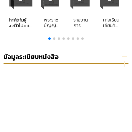
ACL
ACL
ACL
ACL
Library
Librar
Library
Library
y
itschrift fur
ความรู้
พระราช
รายงาน
เก่งเรียน
ungsrecht . mit
ทั่วไป
บัญญัติ
การ
เซียนค้น
กฎหมาย
เครื่อง
ศึกษา
: กลยุทธ์
prechungsreport
ภาษี
แบบ
ส่วน
พิชิตวิชา
009
นักเรียน
บุคคล
กฎหมาย
พ.ศ.
เรื่อง
2551
การ
ข้อมูลระเบียบหนังสือ
[ลูกบท]
บังคับคดี
ปกครอง
กรณีเจ้า
หน้าที่
ของรัฐ
ละเลย
ต่อหน้าที่
ตามที่
กฎหมาย
กำหนด
ให้ต้อง
ปฏิบัติ
หรือ
ปฏิบัติ