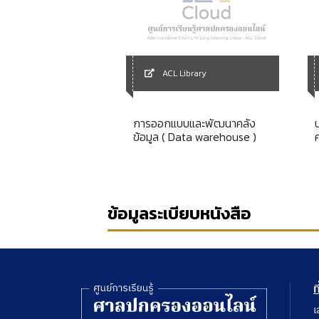
Library
ACL Library
ฏิบัติราชการจากคำ
การออกแบบและพัฒนาคลัง
องศาลปกครองสูงสุดใน
ข้อมูล ( Data warehouse )
ี่ยวกับการพัสดุและ
งปกครอง
ข้อมูลระเบียบหนังสือ
พ
ล
ท
เ