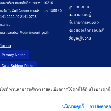
ุ่งสองห้อง เขตหลักสี่ กรุงเทพฯ 10210
ดูถ่ายทอดสด
ทรศัพท์ : Call Center ศาลปกครอง 1355 / 0
สื่อการเรียนรู้
141 1111 / 0 2141 0713
ค้นรายการหนังสือ
ทรสาร :
หนังสืออิเล็กทรอนิกส์
ีเมล : saraban@admincourt.go.th
ข้อมูลผู้ใช้งาน
นโยบาย
Privacy Notice
Data Subject Right
Incident Report
็บไซต์ ท่านสามารถศึกษารายละเอียดการใช้คุกกี้ได้ที่ นโยบายคุกกี้
 Cloud
นโยบายคุกกี้
การตั้งค่าคุกก
rd