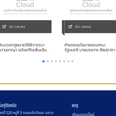
ACL Library
ACL Library
ประมวลกฎหมายวิธีพิจารณา
คำแถลงนโยบายของคณะ
ความอาญา ฉบับแก้ไขเพิ่มเติม
รัฐมนตรี นายบรรหาร ศิลปอาชา
ใหม่ล่าสุด พ.ศ. 2565 พระราช
นายกรัฐมนตรี แถลงต่อรัฐสภา
บัญญัติจัดตั้งศาลแขวงและวิธี
วันพุธที่ 26 กรกฎาคม 2538
พิจารณาคดีอาญาในศาลแขวง
พ.ศ. 2499 (ฉบับแก้ไขเพิ่มเติม
ใหม่ล่าสุด พ.ศ. 2559) พระราช
บัญญัติวิธีพิจารณาคดีผู้บริโภค
.ศ. 2551 (ฉบับแก้ไขเพิ่มเติมใหม่
่าสุ
ี่อยู่ติดต่อ
เมนู
ลขที่ 120 หมู่ที่ 3 ถนนแจ้งวัฒนะ แขวง
เรียนออนไลน์