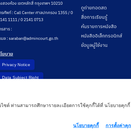
ุ่งสองห้อง เขตหลักสี่ กรุงเทพฯ 10210
ดูถ่ายทอดสด
ทรศัพท์ : Call Center ศาลปกครอง 1355 / 0
สื่อการเรียนรู้
141 1111 / 0 2141 0713
ค้นรายการหนังสือ
ทรสาร :
หนังสืออิเล็กทรอนิกส์
ีเมล : saraban@admincourt.go.th
ข้อมูลผู้ใช้งาน
นโยบาย
Privacy Notice
Data Subject Right
Incident Report
็บไซต์ ท่านสามารถศึกษารายละเอียดการใช้คุกกี้ได้ที่ นโยบายคุกกี้
 Cloud
นโยบายคุกกี้
การตั้งค่าคุกก
rd