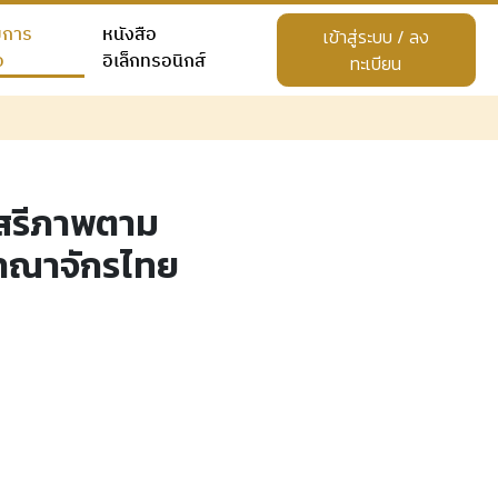
ยการ
หนังสือ
เข้าสู่ระบบ / ลง
อ
อิเล็กทรอนิกส์
ทะเบียน
เสรีภาพตาม
าณาจักรไทย