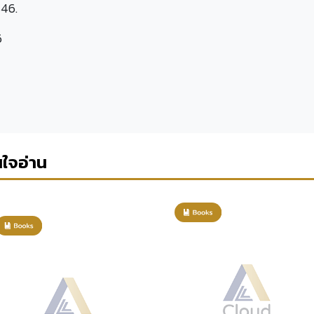
546.
6
นใจอ่าน