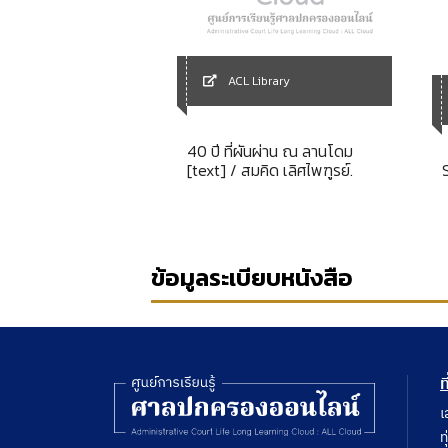
Library
ACL Library
 analysis of adr to
40 ปี ที่ผันผ่าน ณ ลานโดม
ublic procurement
[text] / สมคิด เลิศไพฑูรย์.
disputes
ข้อมูลระเบียบหนังสือ
ท
เ
ท