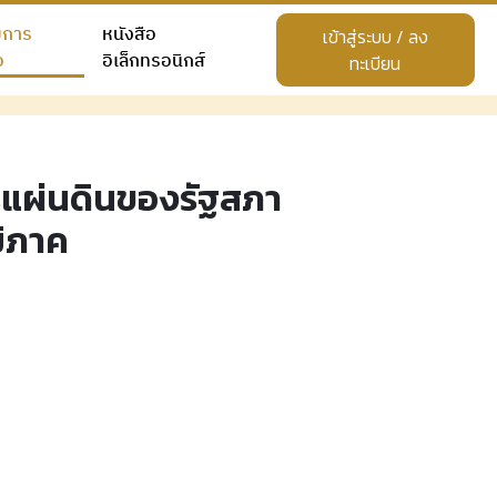
ยการ
หนังสือ
เข้าสู่ระบบ / ลง
อ
อิเล็กทรอนิกส์
ทะเบียน
รแผ่นดินของรัฐสภา
ิภาค