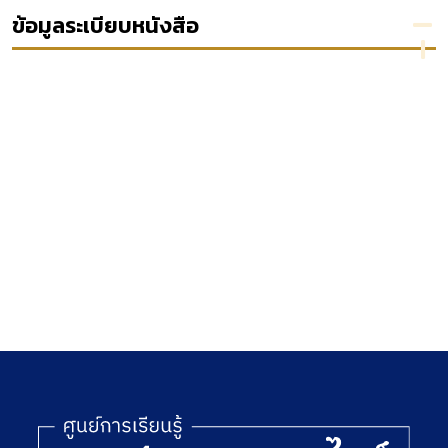
legislatifs et
ข้อมูลระเบียบหนังสือ
administratif
a assurance
et prevoyanc
tables
decennales
1975 - 1984
tome I