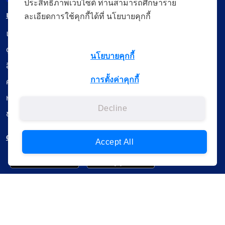
ประสิทธิภาพเว็บไซต์ ท่านสามารถศึกษาราย
เมนู
ละเอียดการใช้คุกกี้ได้ที่ นโยบายคุกกี้
เรียนออนไลน์
ดูถ่ายทอดสด
นโยบายคุกกี้
สื่อการเรียนรู้
การตั้งค่าคุกกี้
ค้นรายการหนังสือ
หนังสืออิเล็กทรอนิกส์
Decline
ข้อมูลผู้ใช้งาน
ดาวน์โหลดใช้งานบนแอปพลิเคชัน
Accept All
แบบสอบถามความพึงพอใจ