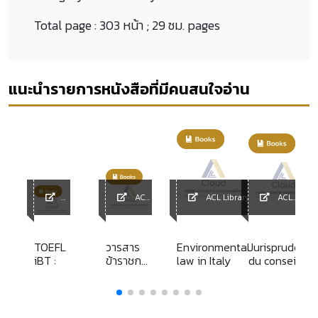
Total page :
303 หน้า ; 29 ซม. pages
แนะนำรายการหนังสือที่มีคนสนใจอ่าน
ACL
ACL Library
ACL
ACL
Library
Library
y
Librar
y
TOEFL
วารสาร
Environmental
Jurisprudence
ย
iBT :
ข้าราชการ
law in Italy
du conseil d'
ง
ประจำปี
Etat et du
2556
tribunal des
conflits de
actes