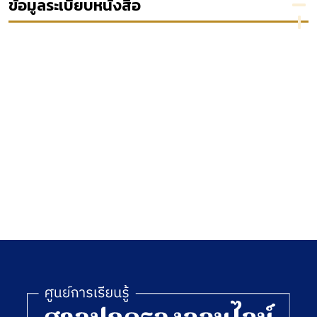
ข้อมูลระเบียบหนังสือ
colloque
สคช.เรื่อง
international
แผน
29 et 30
พัฒนาฯ
septembre, 1er
ฉบับที่ 10
octobre 1993
Port-Louis