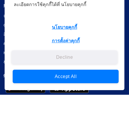
เมนู
ละเอียดการใช้คุกกี้ได้ที่ นโยบายคุกกี้
เรียนออนไลน์
ดูถ่ายทอดสด
นโยบายคุกกี้
สื่อการเรียนรู้
การตั้งค่าคุกกี้
ค้นรายการหนังสือ
หนังสืออิเล็กทรอนิกส์
Decline
ข้อมูลผู้ใช้งาน
ดาวน์โหลดใช้งานบนแอปพลิเคชัน
Accept All
แบบสอบถามความพึงพอใจ