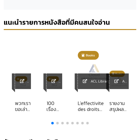
แนะนำรายการหนังสือที่มีคนสนใจอ่าน
ACL Library
ACL
ACL
ACL
Library
y
Librar
Librar
y
y
พวกเรา
100
L'effectivite
รายงาน
ขอเล่า
เรื่อง
des droits
สรุปผล
บ้าง อยู่
พระ
fondamentaux
การ
วังสระ
ราชินี
dans les pays
ประชุม
า
ปทุม 2
ของฉัน
de la
ประจำปี
communaute
2549
ง
francophone :
ของ