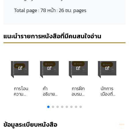
Total page :
78 หน้า : 26 ซม. pages
แนะนำรายการหนังสือที่มีคนสนใจอ่าน
y
ACL
ACL
ACL
ACL
Librar
Library
Library
Library
y
ง
การโอน
คำ
การฝึก
นักการ
ความ
อธิบาย
อบรม
เมืองถิ่น
ง
เสี่ยง
กฎหมาย
หลักสูตร
จังหวัด
ภัยใน
ว่าด้วย
การ
ขอนแก่น
กร
สัญญา
วิธีปฏิบัติ
พัฒนา
ซื้อขาย
ราชการ
ทักษะ
ทาง
การคิด
ข้อมูลระเบียบหนังสือ
ปกครอง