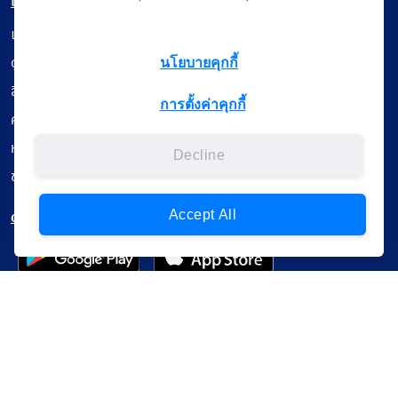
เมนู
เรียนออนไลน์
ดูถ่ายทอดสด
นโยบายคุกกี้
สื่อการเรียนรู้
การตั้งค่าคุกกี้
ค้นรายการหนังสือ
หนังสืออิเล็กทรอนิกส์
Decline
ข้อมูลผู้ใช้งาน
ดาวน์โหลดใช้งานบนแอปพลิเคชัน
Accept All
แบบสอบถามความพึงพอใจ
Administrative Court Life Long Learning Cloud : ALL Cloud