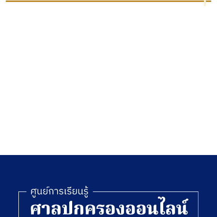
โพลเลือก
พลเอก
ตั้งของคณะ
สุรยุทธ์ จุ
กรรมการ
ลานนท์
การเลือก
ตั้ง