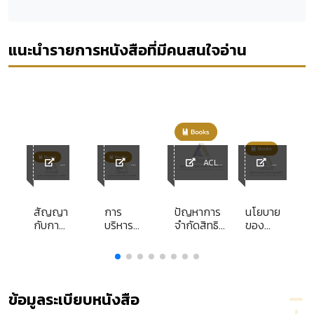
แนะนำรายการหนังสือที่มีคนสนใจอ่าน
ACL
ACL
ACL
Library
ACL
Librar
Librar
Library
y
y
สัญญา
การ
ปัญหาการ
นโยบาย
กับการ
บริหาร
จำกัดสิทธิ
ของ
สมรส
แบบ
และเสรีภาพ
รัฐบาล
บูรณา
ตาม
กับ
การ
รัฐธรรมนูญ
กระทรวง
โดยประกาศ
กรม ที่
ห้ามทำและ
เกี่ยวข้อง
ข้อมูลระเบียบหนังสือ
เผยแพร่
รัฐบาล