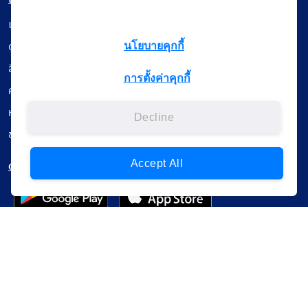
เรียนออนไลน์
ดูถ่ายทอดสด
นโยบายคุกกี้
สื่อการเรียนรู้
การตั้งค่าคุกกี้
ค้นรายการหนังสือ
หนังสืออิเล็กทรอนิกส์
Decline
ข้อมูลผู้ใช้งาน
ดาวน์โหลดใช้งานบนแอปพลิเคชัน
Accept All
แบบสอบถามความพึงพอใจ
Administrative Court Life Long Learning Cloud : ALL Cloud