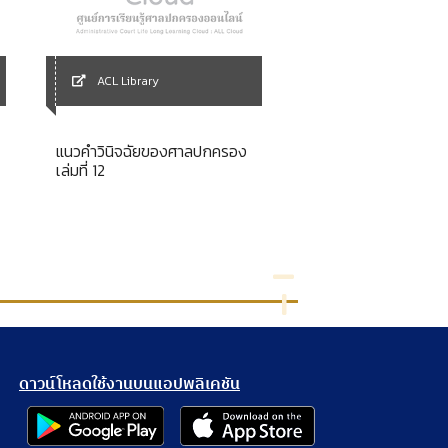
ACL Library
ACL Library
แนวคำวินิจฉัยของศาลปกครอง
วารสารวิชาการคณะนิ
เล่มที่ 12
มหาวิทยาลัยหัวเฉียว
เฉลิมพระเกียรติประจ
ศึกษา 2560
ดาวน์โหลดใช้งานบนแอปพลิเคชัน