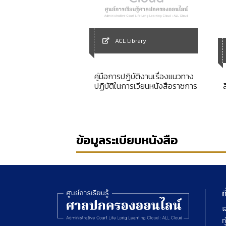
Library
ACL Library
ทางกฎหมายของคณะ
คู่มือการปฏิบัติงานเรื่องแนวทาง
ฤษฎีกา (แยกประเภท)
ปฏิบัติในการเวียนหนังสือราชการ
ญัติวินัยข้าราชการ
ฑ์ พุทธศักราช 2482
ข้อมูลระเบียบหนังสือ
ท
เ
ท