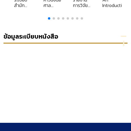
สำนัก
ศาล
การวิจัย
Introduction
nd
นายก
รัฐธรรมนูญ
การศึกษา
to the legal
้า
รัฐมนตรี
พุทธศักราช
วิเคราะห์
system of
lften
ว่าด้วย
2541-2545
รวบรวม
the
มให้
งาน
ประกอบ
และ
People's
 und
สารบรรณ
ด้วย คำ
ประมวล
Republic of
ข้อมูลระเบียบหนังสือ
ทาน
พ.ศ. 2526
วินิจฉัย ศาล
เอกสาร
China
g vom
ระ
พร้อมด้วย
รัฐธรรมนูญ
เกี่ยวกับ
 der
ภาคผนวก
และคำ
การเสนอ
e fur
ะ
ฉบับแก้ไข
วินิจฉัยของ
กฎหมาย
haften
พ.ศ. 2539
ตุลาการศาล
จัดตั้งศาล
มศพ
และคำ
รัฐธรรมนูญ
ปกครอง
อธิบาย
และวิธี
พระ
พิจารณา
รม
คดี
ล
ปกครอง
ดช
และ
กฎหมาย
อื่นที่
เกี่ยวข้อง...