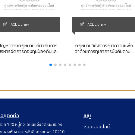
ACL Library
ACL Library
ปัญหาทางกฎหมายเกี่ยวกับการ
กฎหมายวิธีพิจารณาความแพ่ง
บริหารจัดการกองทุนป้องกันและ
ว่าด้วยการทุเลาการบังคับตามค
ปราบปรามการฟอกเงินตามพระ
พิพากษาหรือคำสั่ง
ราชบัญญัติป้องกันและปราบ
ปรามการฟอกเงิน พ.ศ. 2542
ี่อยู่ติดต่อ
เมนู
ลขที่ 120 หมู่ที่ 3 ถนนแจ้งวัฒนะ แขวง
เรียนออนไลน์
ุ่งสองห้อง เขตหลักสี่ กรุงเทพฯ 10210