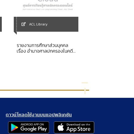
ACL Library
ACL Library
รายงานการศึกษาส่วนบุคคล
เอกสารการสอนชุดวิ
ำ
เรื่อง อำนาจศาลปกครองในคดี
สารสนเทศและการจัดก
พิพาทเกี่ยวกับการฟ้องคดีกรณี
นายอำเภอและองค์กรปกครอง
ส่วนท้องถิ่นแจ้งให้ราษฎรออก
จากที่สาธารณประโยชน์ หรือรื้อ
ถอนสิ่งปลูกสร้างออกจากที่
สาธารณประโยชน์ ตามมาตรา
122 แห่งพระราชบัญญัติลักษณะ
ปกครองท้องที่พระพุทธศั
ดาวน์โหลดใช้งานบนแอปพลิเคชัน