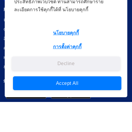
ประสิทธิภาพเว็บไซต์ ท่านสามารถศึกษาราย
เมนู
ละเอียดการใช้คุกกี้ได้ที่ นโยบายคุกกี้
เรียนออนไลน์
ดูถ่ายทอดสด
นโยบายคุกกี้
สื่อการเรียนรู้
การตั้งค่าคุกกี้
ค้นรายการหนังสือ
หนังสืออิเล็กทรอนิกส์
Decline
ข้อมูลผู้ใช้งาน
ดาวน์โหลดใช้งานบนแอปพลิเคชัน
Accept All
แบบสอบถามความพึงพอใจ