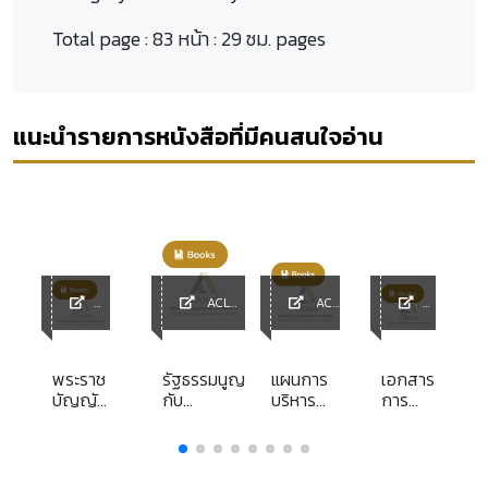
Total page :
83 หน้า : 29 ซม. pages
แนะนำรายการหนังสือที่มีคนสนใจอ่าน
ACL
ACL
ACL
Library
Library
ACL
y
Librar
Librar
y
y
น
พระราช
รัฐธรรมนูญ
แผนการ
เอกสาร
บัญญัติ
กับ
บริหาร
การ
ย
คุ้มครอง
กระบวนการ
ทรัพยากร
สอนชุด
ะ
ผู้ประสบ
ยุติธรรม
มนุษย์ :
วิชาการ
ร
ภัยจาก
เมือง
า
รถ พ.ศ.
ระหว่าง