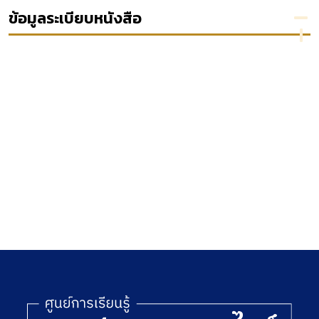
2535
ประเทศ
ข้อมูลระเบียบหนังสือ
[ลูกบท]
ใน
เอเชีย
.