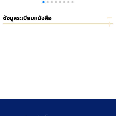
2016
ธรรมาธิ
เรียกให้
และ
ราช ปี
เจ้าหน้าที่
เทคโนโลยี
ง
2551
ชดใช้ค่า
สินไหม
ข้อมูลระเบียบหนังสือ
ทดแทน
ตาม
กฎหมาย
ว่าด้วย
ความรับ
ผิดทาง
ละเมิด
ของเจ้า
หน้าที่