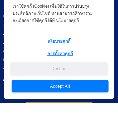
Incident Report
เราใช้คุกกี้ (Cookie) เพื่อใช้ในการปรับปรุง
ประสิทธิภาพเว็บไซต์ ท่านสามารถศึกษาราย
เมนู
ละเอียดการใช้คุกกี้ได้ที่ นโยบายคุกกี้
เรียนออนไลน์
ดูถ่ายทอดสด
นโยบายคุกกี้
สื่อการเรียนรู้
ค้นรายการหนังสือ
การตั้งค่าคุกกี้
หนังสืออิเล็กทรอนิกส์
ข้อมูลผู้ใช้งาน
Decline
ดาวน์โหลดใช้งานบนแอปพลิเคชัน
Accept All
แบบสอบถามความพึงพอใจ