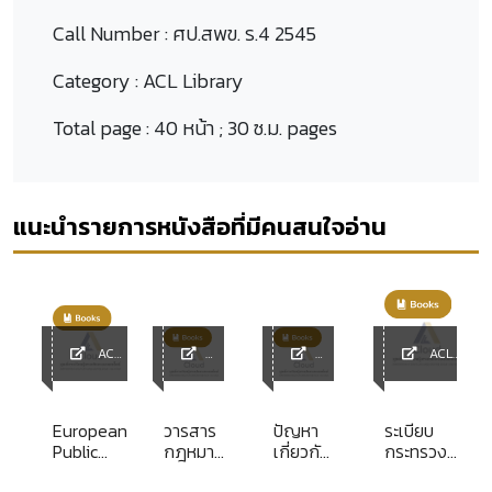
Call Number :
ศป.สพข. ร.4 2545
Category :
ACL Library
Total page :
40 หน้า ; 30 ซ.ม. pages
แนะนำรายการหนังสือที่มีคนสนใจอ่าน
ACL
ACL
Library
ACL
ACL
Library
y
Library
Library
European
วารสาร
ปัญหา
ระเบียบ
Public
กฎหมาย
เกี่ยวกับ
กระทรวง
ย
Law Year
สุโขทัย
การฟ้อง
วิทยาศาสตร์