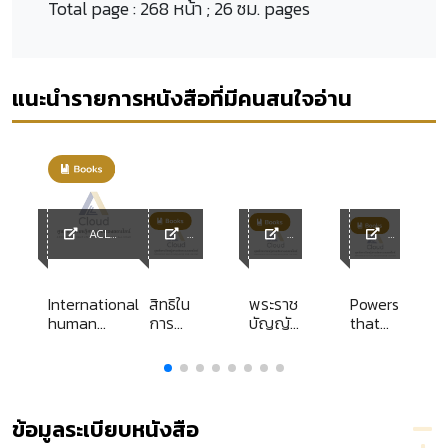
Total page :
268 หน้า ; 26 ซม. pages
แนะนำรายการหนังสือที่มีคนสนใจอ่าน
ACL
y
Library
ACL
ACL
ACL
Library
Librar
Librar
y
y
International
สิทธิใน
พระราช
Powers
human
การ
บัญญัติ
that
น
rights
ดำเนิน
ควบคุม
be
documents
คดี
โรคจาก
อง
ปกครอง
การ
ของ
ประกอบ
ทน
บุคคลล้ม
อาชีพ
ข้อมูลระเบียบหนังสือ
ละลาย
และโรค