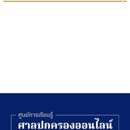
ราช
จากสิ่ง
แวดล้อม
]
พ.ศ.
2562
[ลูกบท]