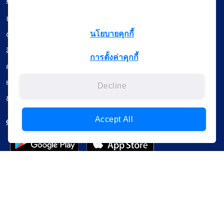
เมนู
เรียนออนไลน์
ดูถ่ายทอดสด
นโยบายคุกกี้
สื่อการเรียนรู้
การตั้งค่าคุกกี้
ค้นรายการหนังสือ
หนังสืออิเล็กทรอนิกส์
Decline
ข้อมูลผู้ใช้งาน
ดาวน์โหลดใช้งานบนแอปพลิเคชัน
Accept All
แบบสอบถามความพึงพอใจ
Administrative Court Life Long Learning Cloud : ALL Cloud