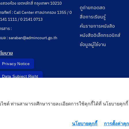
ุ่งสองห้อง เขตหลักสี่ กรุงเทพฯ 10210
ดูถ่ายทอดสด
ทรศัพท์ : Call Center ศาลปกครอง 1355 / 0
สื่อการเรียนรู้
141 1111 / 0 2141 0713
ค้นรายการหนังสือ
ทรสาร :
หนังสืออิเล็กทรอนิกส์
ีเมล : saraban@admincourt.go.th
ข้อมูลผู้ใช้งาน
นโยบาย
Privacy Notice
Data Subject Right
Incident Report
็บไซต์ ท่านสามารถศึกษารายละเอียดการใช้คุกกี้ได้ที่ นโยบายคุกกี้
 Cloud
นโยบายคุกกี้
การตั้งค่าคุกก
rd