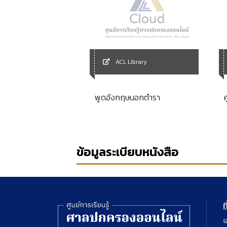
Library
ACL Library
ฎีกาจัดตั้งสำนักงาน
วิจัยการเกษตร
พูดอังกฤษนอกตำรา
หาชน) พ.ศ.2546.
ข้อมูลระเบียบหนังสือ
ท
เ