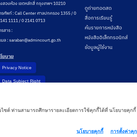
ุ่งสองห้อง เขตหลักสี่ กรุงเทพฯ 10210
ดูถ่ายทอดสด
ทรศัพท์ : Call Center ศาลปกครอง 1355 / 0
สื่อการเรียนรู้
141 1111 / 0 2141 0713
ค้นรายการหนังสือ
ทรสาร :
หนังสืออิเล็กทรอนิกส์
ีเมล : saraban@admincourt.go.th
ข้อมูลผู้ใช้งาน
นโยบาย
Privacy Notice
Data Subject Right
Incident Report
็บไซต์ ท่านสามารถศึกษารายละเอียดการใช้คุกกี้ได้ที่ นโยบายคุกกี้
 Cloud
นโยบายคุกกี้
การตั้งค่าคุกก
rd