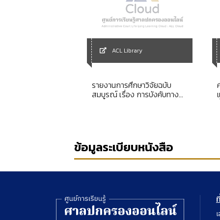
Library
ACL Library
ญัติเครื่องแบบและ
รายงานการศึกษาวิจัยฉบับ
วเจ้าหน้าที่
สมบูรณ์ เรื่อง การบังคับทาง
านคร พ.ศ. 2530
ปกครองในระบบกฎหมายฝรั่งเศส
ซ
ข้อมูลระเบียบหนังสือ
ท
เ